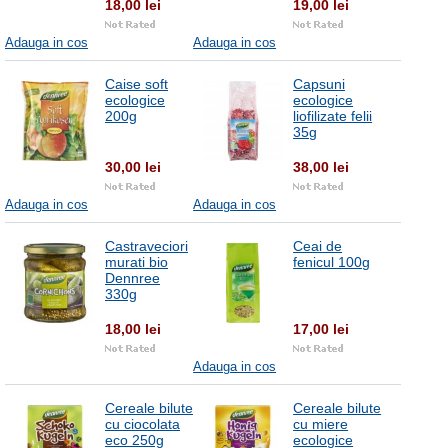
18,00 lei
19,00 lei
Adauga in cos
Adauga in cos
Caise soft
Capsuni
ecologice
ecologice
200g
liofilizate felii
35g
30,00 lei
38,00 lei
Adauga in cos
Adauga in cos
Castraveciori
Ceai de
murati bio
fenicul 100g
Dennree
330g
18,00 lei
17,00 lei
Adauga in cos
Cereale bilute
Cereale bilute
cu ciocolata
cu miere
eco 250g
ecologice