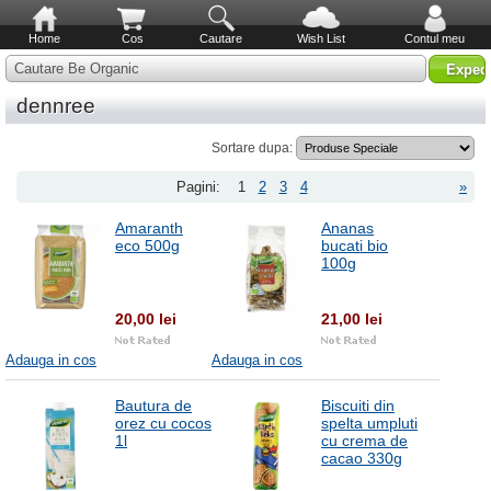
Home
Cos
Cautare
Wish List
Contul meu
Cautare Be Organic
dennree
Sortare dupa:
Pagini:
1
2
3
4
»
Amaranth
Ananas
eco 500g
bucati bio
100g
20,00 lei
21,00 lei
Adauga in cos
Adauga in cos
Bautura de
Biscuiti din
orez cu cocos
spelta umpluti
1l
cu crema de
cacao 330g