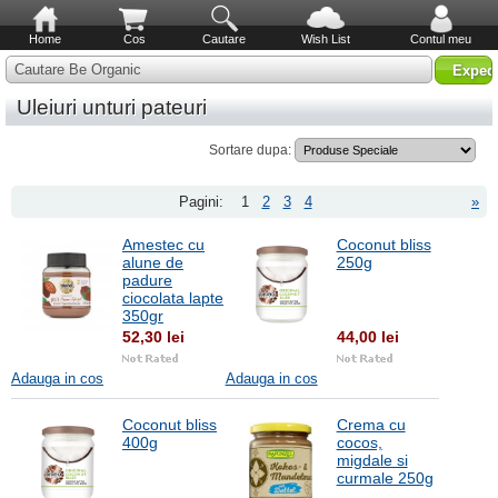
Home
Cos
Cautare
Wish List
Contul meu
Cautare Be Organic
Uleiuri unturi pateuri
Sortare dupa:
Pagini:
1
2
3
4
»
Amestec cu
Coconut bliss
alune de
250g
padure
ciocolata lapte
350gr
52,30 lei
44,00 lei
Adauga in cos
Adauga in cos
Coconut bliss
Crema cu
400g
cocos,
migdale si
curmale 250g