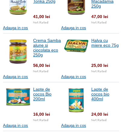
Tonka 250g
Macadamia
250g
41,00 lei
47,00 lei
Adauga in cos
Adauga in cos
Crema Samba
Halva cu
alune si
miere eco 75g
ciocolata eco
250g
56,00 lei
25,00 lei
Adauga in cos
Adauga in cos
Lapte de
Lapte de
cocos Bio
cocos bio
200ml
400ml
16,00 lei
24,00 lei
Adauga in cos
Adauga in cos