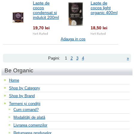
Lapte de
Lapte de
cocos
cocos light
condensat si
organic 400ml
indulcit 200ml
19,70 lei
18,50 lei
Adauga in cos
Pagini:
1
2
3
4
»
Be Organic
Home
Shop by Category
Shop by Brand
Termeni și condiții
Cum comand?
Modalități de plată
Livrarea comenzilor
Returnarea produselor