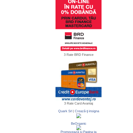
3 Rate BRD Finance
3 Rate Card Avantaj
Quark Srl
|
Crează-ţi insigna
BeOrganic
Promovează şi Pagina ta