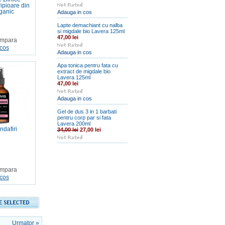
ipioare din
ganic
Adauga in cos
Lapte demachiant cu nalba
si migdale bio Lavera 125ml
47,00 lei
mpara
cos
Adauga in cos
Apa tonica pentru fata cu
extract de migdale bio
Lavera 125ml
47,00 lei
Adauga in cos
Gel de dus 3 in 1 barbati
pentru corp par si fata
Lavera 200ml
ndafiri
34,00 lei
27,00 lei
mpara
cos
Urmator »