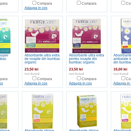
para
Compara
Compara
Co
Adauga in cos
super
Absorbante ultra extra
Absorbante ultra extra
Absorbante
mbac
de noapte din bumbac
pentru noapte din
ambalate i
organic
bumbac organic
din bumbac
23,50 lei
23,50 lei
16,00 lei
para
Compara
Compara
Co
os
Adauga in cos
Adauga in cos
Adauga in 
ilnice
Absorbante zilnice
Absorbante zilnice
Absorbante