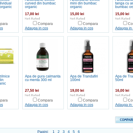
ividual
curved din bumbac
mini din bumbac
tanga cu ar
organic
organic
organic
bumbac or
17,00 lei
15,00 lei
15,00 lei
para
Compara
Compara
Co
os
Adauga in cos
Adauga in cos
Adauga in 
ilnice
Apa de gura calmanta
Apa de Trandafiri
Apa de Tra
din
cu menta 300 ml
100ml
50ml
anic
27,50 lei
19,00 lei
16,00 lei
para
Compara
Compara
Co
os
Adauga in cos
Adauga in cos
Adauga in 
Pagini:
1
2
3
4
5
6