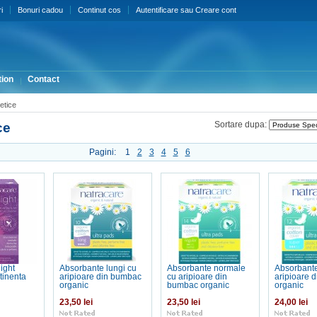
i
Bonuri cadou
Continut cos
Autentificare
sau
Creare cont
ion
Contact
tice
ce
Sortare dupa:
Pagini:
1
2
3
4
5
6
ight
Absorbante lungi cu
Absorbante normale
Absorbante
tinenta
aripioare din bumbac
cu aripioare din
aripioare 
organic
bumbac organic
organic
23,50 lei
23,50 lei
24,00 lei