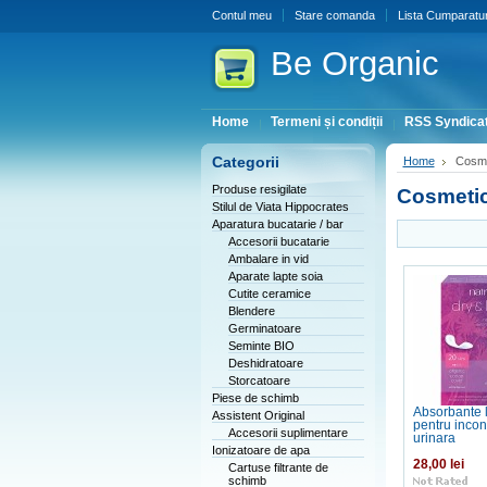
Contul meu
Stare comanda
Lista Cumparatur
Be
Organic
Home
Termeni și condiții
RSS Syndicat
Categorii
Home
Cosme
Produse resigilate
Cosmeti
Stilul de Viata Hippocrates
Aparatura bucatarie / bar
Accesorii bucatarie
Ambalare in vid
Aparate lapte soia
Cutite ceramice
Blendere
Germinatoare
Seminte BIO
Deshidratoare
Storcatoare
Piese de schimb
Absorbante l
Assistent Original
pentru incon
Accesorii suplimentare
urinara
Ionizatoare de apa
28,00 lei
Cartuse filtrante de
schimb