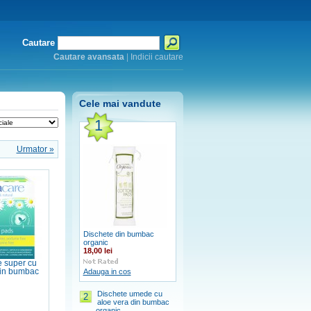
Cautare
Cautare avansata
|
Indicii cautare
Cele mai vandute
1
Urmator »
Dischete din bumbac
organic
18,00 lei
 super cu
din bumbac
Adauga in cos
Dischete umede cu
2
aloe vera din bumbac
organic