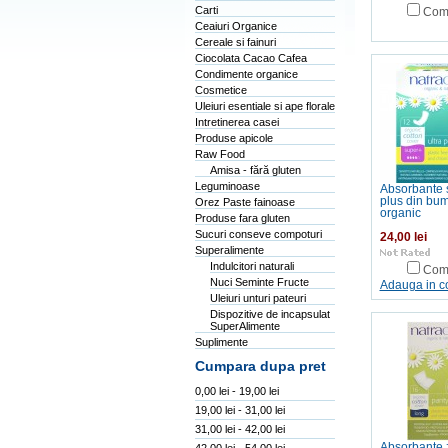
Carti
Com
Ceaiuri Organice
Cereale si fainuri
Ciocolata Cacao Cafea
Condimente organice
Cosmetice
Uleiuri esentiale si ape florale
Intretinerea casei
Produse apicole
Raw Food
Amisa - fără gluten
Leguminoase
Absorbante 
plus din bu
Orez Paste fainoase
organic
Produse fara gluten
Sucuri conseve compoturi
24,00 lei
Superalimente
Indulcitori naturali
Com
Nuci Seminte Fructe
Adauga in c
Uleiuri unturi pateuri
Dispozitive de incapsulat
SuperAlimente
Suplimente
Cumpara dupa pret
0,00 lei - 19,00 lei
19,00 lei - 31,00 lei
31,00 lei - 42,00 lei
Absorbante z