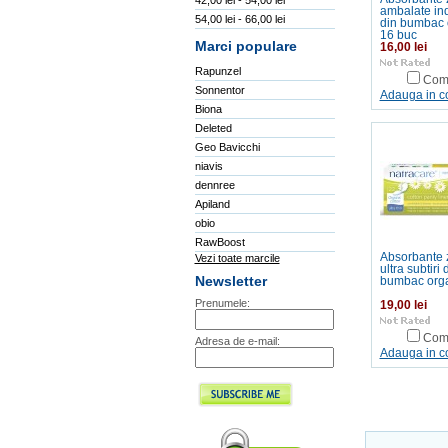
42,00 lei - 54,00 lei
ambalate ind
54,00 lei - 66,00 lei
din bumbac 
16 buc
Marci populare
16,00 lei
Rapunzel
Com
Sonnentor
Adauga in c
Biona
Deleted
Geo Bavicchi
niavis
dennree
Apiland
obio
RawBoost
Absorbante z
Vezi toate marcile
ultra subtiri 
Newsletter
bumbac org
Prenumele:
19,00 lei
Com
Adresa de e-mail:
Adauga in c