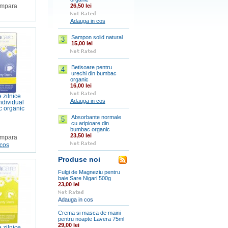
26,50 lei
mpara
Adauga in cos
Sampon solid natural
3
15,00 lei
Betisoare pentru
4
urechi din bumbac
organic
16,00 lei
 zilnice
Adauga in cos
ndividual
 organic
Absorbante normale
5
cu aripioare din
bumbac organic
23,50 lei
mpara
cos
Produse noi
Fulgi de Magneziu pentru
baie Sare Nigari 500g
23,00 lei
Adauga in cos
Crema si masca de maini
pentru noapte Lavera 75ml
29,00 lei
 zilnice