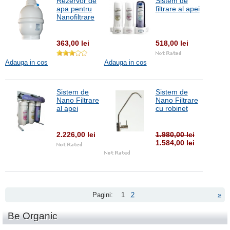
Rezervor de
Sistem de
apa pentru
filtrare al apei
Nanofiltrare
363,00 lei
518,00 lei
Adauga in cos
Adauga in cos
Sistem de
Sistem de
Nano Filtrare
Nano Filtrare
al apei
cu robinet
2.226,00 lei
1.980,00 lei
1.584,00 lei
Pagini:
1
2
»
Be Organic