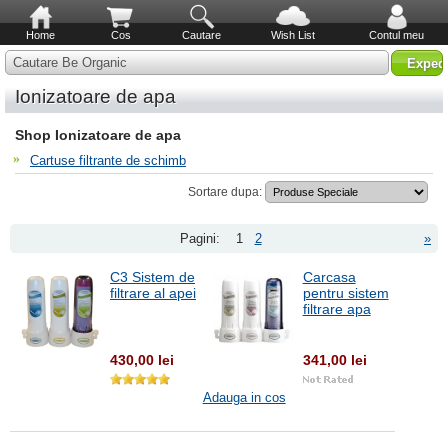
Home
Cos
Cautare
Wish List
Contul meu
Cautare Be Organic
Ionizatoare de apa
Shop Ionizatoare de apa
Cartuse filtrante de schimb
Sortare dupa:
Pagini:
1
2
»
C3 Sistem de
Carcasa
filtrare al apei
pentru sistem
filtrare apa
430,00 lei
341,00 lei
Adauga in cos