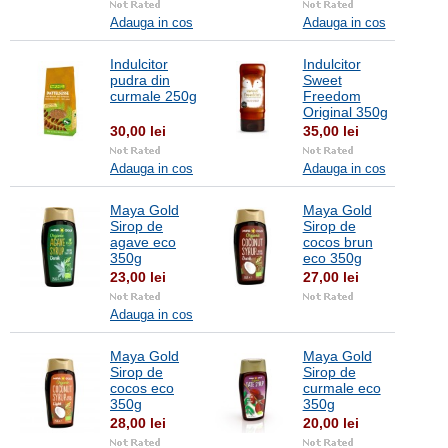
Adauga in cos
Adauga in cos
Indulcitor
Indulcitor
pudra din
Sweet
curmale 250g
Freedom
Original 350g
30,00 lei
35,00 lei
Adauga in cos
Adauga in cos
Maya Gold
Maya Gold
Sirop de
Sirop de
agave eco
cocos brun
350g
eco 350g
23,00 lei
27,00 lei
Adauga in cos
Maya Gold
Maya Gold
Sirop de
Sirop de
cocos eco
curmale eco
350g
350g
28,00 lei
20,00 lei