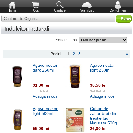
Home
Cos
Cautare
Wish List
Contul meu
Cautare Be Organic
Indulcitori naturali
Sortare dupa:
Pagini:
1
2
3
»
Agave nectar
Agave nectar
dark 250ml
light 250ml
31,30 lei
30,50 lei
Adauga in cos
Adauga in cos
Agave nectar
Cuburi de
light 500ml
zahar brut din
trestie bio
Naturata 500g
55,00 lei
26,00 lei