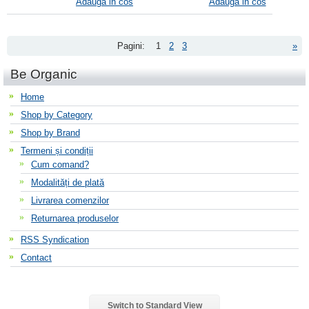
Adauga in cos
Adauga in cos
Pagini:
1
2
3
»
Be Organic
Home
Shop by Category
Shop by Brand
Termeni și condiții
Cum comand?
Modalități de plată
Livrarea comenzilor
Returnarea produselor
RSS Syndication
Contact
Switch to Standard View