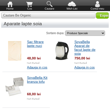
Home
Cos
Cautare
Wish List
Contul meu
Cautare Be Organic
Aparate lapte soia
Sortare dupa:
Sac filtrare
SoyaBella
lapte nuci
Aparat de
facut lapte de
soia
48,00 lei
750,00 lei
Adauga in cos
Adauga in cos
SoyaBella Kit
branza tofu
68,00 lei