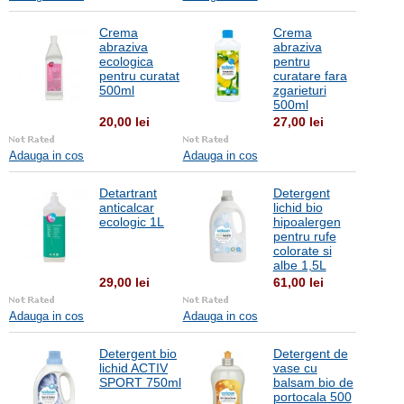
Crema
Crema
abraziva
abraziva
ecologica
pentru
pentru curatat
curatare fara
500ml
zgarieturi
500ml
20,00 lei
27,00 lei
Adauga in cos
Adauga in cos
Detartrant
Detergent
anticalcar
lichid bio
ecologic 1L
hipoalergen
pentru rufe
colorate si
albe 1,5L
29,00 lei
61,00 lei
Adauga in cos
Adauga in cos
Detergent bio
Detergent de
lichid ACTIV
vase cu
SPORT 750ml
balsam bio de
portocala 500