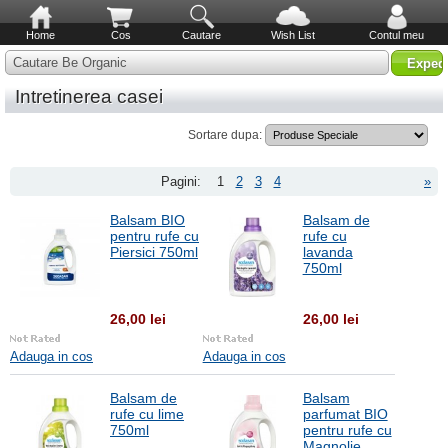
Home
Cos
Cautare
Wish List
Contul meu
Cautare Be Organic
Intretinerea casei
Sortare dupa:
Pagini:
1
2
3
4
»
Balsam BIO
Balsam de
pentru rufe cu
rufe cu
Piersici 750ml
lavanda
750ml
26,00 lei
26,00 lei
Adauga in cos
Adauga in cos
Balsam de
Balsam
rufe cu lime
parfumat BIO
750ml
pentru rufe cu
Magnolie