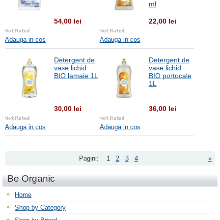
ml
54,00 lei
22,00 lei
Adauga in cos
Adauga in cos
Detergent de
Detergent de
vase lichid
vase lichid
BIO lamaie 1L
BIO portocale
1L
30,00 lei
36,00 lei
Adauga in cos
Adauga in cos
Pagini:
1
2
3
4
»
Be Organic
Home
Shop by Category