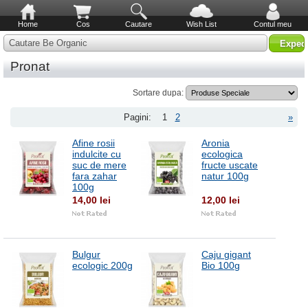
Home
Cos
Cautare
Wish List
Contul meu
Cautare Be Organic
Pronat
Sortare dupa:
Pagini:
1
2
»
Afine rosii
Aronia
indulcite cu
ecologica
suc de mere
fructe uscate
fara zahar
natur 100g
100g
14,00 lei
12,00 lei
Bulgur
Caju gigant
ecologic 200g
Bio 100g