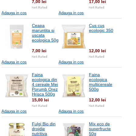
7,00 lei
17,00 lei
Adauga in cos
Adauga in cos
Ceapa
Cus cus
maruntita si
ecologic 350
uscata
ecologica 50g
7,00 lei
12,00 lei
Adauga in cos
Adauga in cos
Faina
Faina
ecologica din
ecologica
4 cereale Mei
multicereale
Porumb Orez
500g
Hrisca 500g
15,00 lei
12,00 lei
Adauga in cos
Adauga in cos
Fulgi Bio din
Mix eco de
drojdie
superfructe
nutritiva
50g