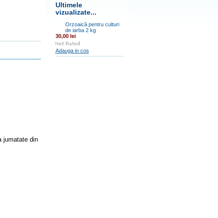
Ultimele
vizualizate...
Orzoaică pentru culturi
de iarba 2 kg
30,00 lei
Adauga in cos
a jumatate din