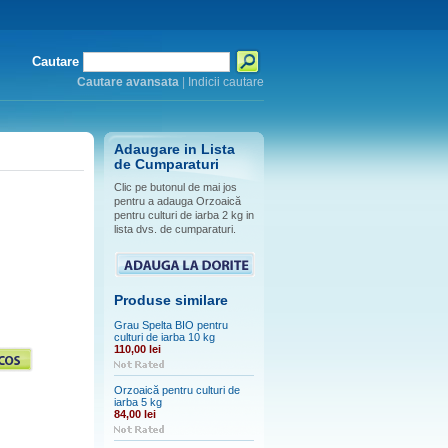
Cautare
Cautare avansata
|
Indicii cautare
Adaugare in Lista
de Cumparaturi
Clic pe butonul de mai jos
pentru a adauga Orzoaică
pentru culturi de iarba 2 kg in
lista dvs. de cumparaturi.
Produse similare
Grau Spelta BIO pentru
culturi de iarba 10 kg
110,00 lei
Orzoaică pentru culturi de
iarba 5 kg
84,00 lei