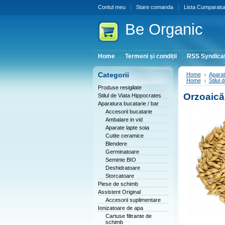
Contul meu
Stare comanda
Lista Cumparatur
Be
Organic
Home
Termeni și condiții
RSS Syndicat
Categorii
Home
Aparat
Home
Stilul
Produse resigilate
Orzoaică 
Stilul de Viata Hippocrates
Aparatura bucatarie / bar
Accesorii bucatarie
Ambalare in vid
Aparate lapte soia
Cutite ceramice
Blendere
Germinatoare
Seminte BIO
Deshidratoare
Storcatoare
Piese de schimb
Assistent Original
Accesorii suplimentare
Ionizatoare de apa
Cartuse filtrante de
schimb