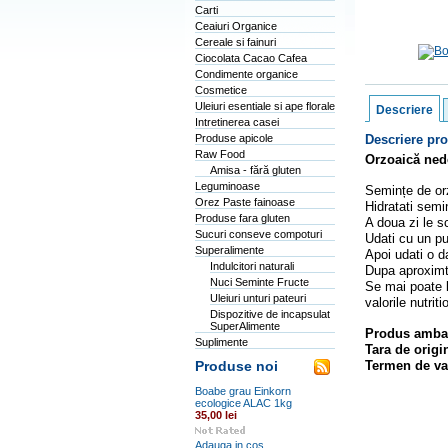
Carti
Ceaiuri Organice
Cereale si fainuri
Ciocolata Cacao Cafea
Condimente organice
Cosmetice
Uleiuri esentiale si ape florale
Descriere
Intretinerea casei
Produse apicole
Descriere pr
Raw Food
Orzoaică nede
Amisa - fără gluten
Leguminoase
Semințe de orz
Orez Paste fainoase
Hidratati semi
Produse fara gluten
A doua zi le sc
Sucuri conseve compoturi
Udati cu un pu
Superalimente
Apoi udati o d
Indulcitori naturali
Dupa aproximti
Nuci Seminte Fructe
Se mai poate l
Uleiuri unturi pateuri
valorile nutriti
Dispozitive de incapsulat
SuperAlimente
Produs ambal
Suplimente
Tara de orig
Termen de val
Produse noi
Boabe grau Einkorn
ecologice ALAC 1kg
35,00 lei
Adauga in cos