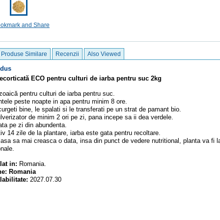
Produse Similare
Recenzii
Also Viewed
odus
corticată ECO pentru culturi de iarba pentru suc 2kg
oaică pentru culturi de iarba pentru suc.
ntele peste noapte in apa pentru minim 8 ore.
urgeti bine, le spalati si le transferati pe un strat de pamant bio.
lverizator de minim 2 ori pe zi, pana incepe sa ii dea verdele.
ata pe zi din abundenta.
v 14 zile de la plantare, iarba este gata pentru recoltare.
asa sa mai creasca o data, insa din punct de vedere nutritional, planta va fi l
onale.
at in:
Romania.
ine: Romania
abilitate:
2027.07.30