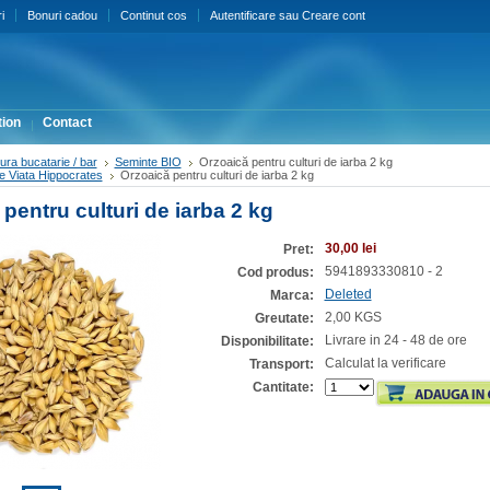
i
Bonuri cadou
Continut cos
Autentificare
sau
Creare cont
ion
Contact
ura bucatarie / bar
Seminte BIO
Orzoaică pentru culturi de iarba 2 kg
 de Viata Hippocrates
Orzoaică pentru culturi de iarba 2 kg
pentru culturi de iarba 2 kg
30,00 lei
Pret:
5941893330810 - 2
Cod produs:
Deleted
Marca:
2,00 KGS
Greutate:
Livrare in 24 - 48 de ore
Disponibilitate:
Calculat la verificare
Transport:
Cantitate: