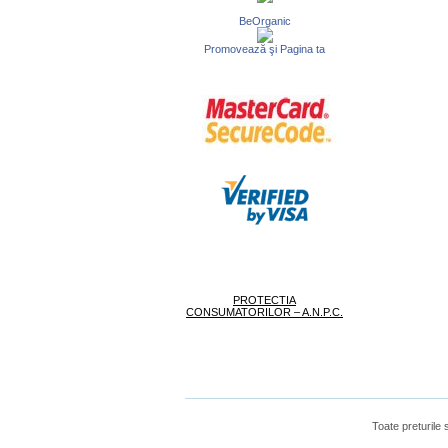
BeOrganic
Promovează şi Pagina ta
PROTECTIA
CONSUMATORILOR – A.N.P.C.
Toate preturile