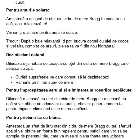
curat
Pentru arsurile solare:
Amestecă o ceașcă de oțet din cidru de mere Bragg în cada ta cu
apă, apoi relaxează-te!
Vei simți o alinare pentru arsurile solare.
Trucuri: După o baie relaxantă îți poți bucura corpul cu ulei de cocos
și vei uita complet de arsuri, pielea ta va fi din nou hidratată!
Dezinfectant natural:
Diluează o jumătate de ceașcă cu oțet din cidru de mere Bragg cu o
ceașcă cu apă:
Curăță suprafețele pe care dorești să le dezinfectezi
Rămâne un miros suav de mere
Pentru împrospătarea aerului și eliminarea mirosurilor neplăcute:
Diluează o ceașcă cu oțet din cidru de mere Bragg cu o ceașcă cu
apă și vei obține un odorizant natural și eficient pentru camera ta,
pentru frigider, eliminând orice miros neplăcut.
Pentru prietenii tăi cu blană:
Amestecă un sfert de litru oțet din cidru de mere Bragg cu trei sferturi
apă și vei obține un foarte bun repelent pentru puricii care vor să se
apropie de prietenul tău, care va avea și blana foarte strălucitoare