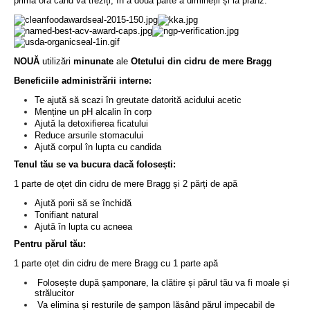
prima oră când vă treziți, în a doua parte a dimineții și la prânz.
NOUĂ
utili
zări
minunate
ale
Otetului din cidru de mere Bragg
Beneficiile administrării interne
:
Te ajută să scazi în greutate datorită acidului acetic
Menține un pH alcalin în corp
Ajută la detoxifierea ficatului
Reduce arsurile stomacului
Ajută corpul în lupta cu candida
Tenul tău se va bucura dacă folosești:
1 parte de oțet din cidru de mere Bragg și 2 părți de apă
Ajută porii să se închidă
Tonifiant natural
Ajută în lupta cu acneea
Pentru părul tău:
1 parte oțet din cidru de mere Bragg cu 1 parte apă
Folosește după șamponare, la clătire și părul tău va fi moale și
strălucitor
Va elimina și resturile de șampon lăsând părul impecabil de