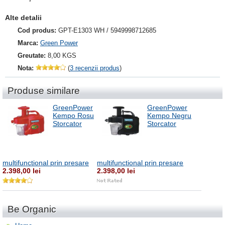
Alte detalii
Cod produs:
GPT-E1303 WH / 5949998712685
Marca:
Green Power
Greutate:
8,00 KGS
Nota:
(
3 recenzii produs
)
Produse similare
GreenPower
GreenPower
Kempo Rosu
Kempo Negru
Storcator
Storcator
multifunctional prin presare
multifunctional prin presare
2.398,00 lei
2.398,00 lei
Be Organic