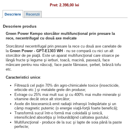
Pret:
2.398,00 lei
Descriere
Recenzii
Descriere produs
Green Power Kempo storcător multifuncțional prin presare la
rece, necentrifugal cu două axe melcate
Storcătorul necentrifugal prin presare la rece cu două axe canelate de
la
Green Power - GPT-E1303 WH
- nu se compară cu nici un alt
storcător de pe piaţă. Este un aparat multifuncţional care stoarce pe
lângă fructe şi legume şi ierburi, toacă, macină, pasează, face
mâncare pentru nou născuţi, face paste făinoase, şerbet, brânză tofu
etc.
Caracteristici unice
:
Filtrează cel puţin 70% din agro-chimicalele toxice (insecticide,
erbicide etc.) şi metalele grele din produse;
Extrage cu 25% mai mult suc şi cu 400% mai multe minerale şi
vitamine decât orice alt storcător;
Axele din bioceramică emit radiaţii infraroşii îndepărtate şi un
câmp magnetic puternic (o energie viaţă-forţă foarte benefică);
Transformă sucul într-o formă mai coloidală şi ionică,
intensificând absorbţia şi îmbunătăţind calitatea gustului;
Multifuncţional - produce de la suc şi lapte de soia până la paste
perfecte;