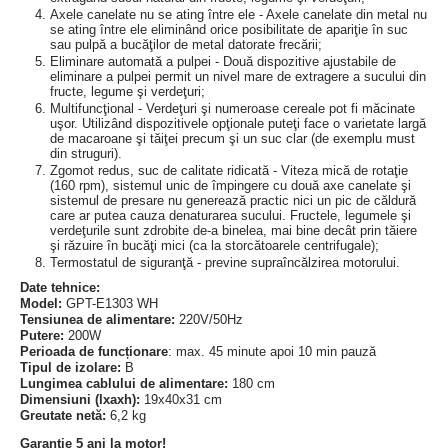
Axele canelate nu se ating între ele - Axele canelate din metal nu
se ating între ele eliminând orice posibilitate de apariţie în suc
sau pulpă a bucăţilor de metal datorate frecării;
Eliminare automată a pulpei - Două dispozitive ajustabile de
eliminare a pulpei permit un nivel mare de extragere a sucului din
fructe, legume şi verdeţuri;
Multifuncţional - Verdeţuri şi numeroase cereale pot fi măcinate
uşor. Utilizând dispozitivele opţionale puteţi face o varietate largă
de macaroane şi tăiţei precum şi un suc clar (de exemplu must
din struguri).
Zgomot redus, suc de calitate ridicată - Viteza mică de rotaţie
(160 rpm), sistemul unic de împingere cu două axe canelate şi
sistemul de presare nu generează practic nici un pic de căldură
care ar putea cauza denaturarea sucului. Fructele, legumele şi
verdeţurile sunt zdrobite de-a binelea, mai bine decât prin tăiere
şi răzuire în bucăţi mici (ca la storcătoarele centrifugale);
Termostatul de siguranţă - previne supraîncălzirea motorului.
Date tehnice:
Model:
GPT-E1303 WH
Tensiunea de alimentare:
220V/50Hz
Putere:
200W
Perioada de funcționare
: max. 45 minute apoi 10 min pauză
Tipul de izolare:
B
Lungimea cablului de alimentare:
180 cm
Dimensiuni (lxaxh):
19x40x31 cm
Greutate netă:
6,2 kg
Garanţie 5 ani la motor!