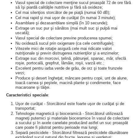
Vasul special de colectare menţine sucul proaspăt 72 de ore fără
să îşi piardă calităţile nutritive şi fără să oxideze;
Cel mai silenţios storcător de pe piaţă (numai 60 dB);
Cel mai rapid şi mai uşor de curăţat (în numai 3 minute);
Asamblare şi dezasamblare simplă (în 10 secunde);
Extrage un suc pur şi sănătos (mai mult suc şi pulpă mai
uscată);
Vasul special de colectare previne producerea spumei;
Nu oxidează sucul prin oxigenare (ca cele centrifugale);
Vitezele mici de rotaţie asigură cele mai ridicate valori
nutriţionale şi previn distrugerea nutrienţilor şi a enzimelor;
Extrage suc din morcovi, ţelină, pătrunjel, spanac, măr, sfeclă
roşie, portocală, grepfrut, lămâie, roşii, varză etc.;
Excelent pentru iarba verde de grâu, de orz şi toate frunzele
verzi;
Produce şi desert îngheţat, mâncare pentru copii, unt de alune,
toacă carnea şi peştele, macină plante şi condimente, face
macaroane şi tăiţei.
Caracteristici speciale
:
Uşor de curăţat - Storcătorul este foarte uşor de curăţat şi de
transportat;
Tehnologie magnetică şi bioceramică - Storcătorul utilizează
magneţi puternici şi materiale bioceramice în vasul de colectare
a sucului şi în axele canelate producând astfel un suc proaspăt
care poate fi păstrat pentru perioade mai lungi;
Separă pesticidele - Storcătorul filtrează pesticidele dăunătoare
extrăgând sucul natural din fructe, legume şi verdeţuri;