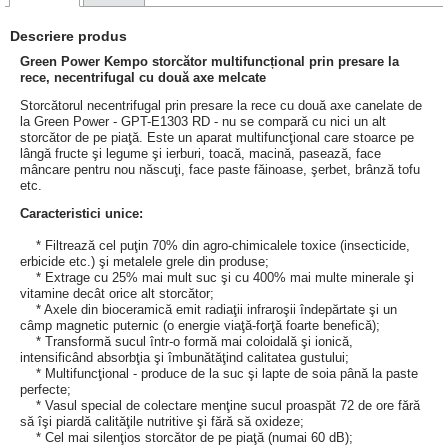
Descriere produs
Green Power Kempo storcător multifuncțional prin presare la
rece, necentrifugal cu două axe melcate
Storcătorul necentrifugal prin presare la rece cu două axe canelate de
la Green Power - GPT-E1303 RD - nu se compară cu nici un alt
storcător de pe piaţă. Este un aparat multifuncţional care stoarce pe
lângă fructe şi legume şi ierburi, toacă, macină, pasează, face
mâncare pentru nou născuţi, face paste făinoase, şerbet, brânză tofu
etc.
Caracteristici unice:
* Filtrează cel puţin 70% din agro-chimicalele toxice (insecticide,
erbicide etc.) şi metalele grele din produse;
* Extrage cu 25% mai mult suc şi cu 400% mai multe minerale şi
vitamine decât orice alt storcător;
* Axele din bioceramică emit radiaţii infraroşii îndepărtate şi un
câmp magnetic puternic (o energie viaţă-forţă foarte benefică);
* Transformă sucul într-o formă mai coloidală şi ionică,
intensificând absorbţia şi îmbunătăţind calitatea gustului;
* Multifuncţional - produce de la suc şi lapte de soia până la paste
perfecte;
* Vasul special de colectare menţine sucul proaspăt 72 de ore fără
să îşi piardă calităţile nutritive şi fără să oxideze;
* Cel mai silenţios storcător de pe piaţă (numai 60 dB);