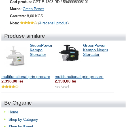
Cod produs:
GPT E-1303 RD / 5949998908101
Marca:
Green Power
Greutate:
8,00 KGS
Nota:
(
4 recenzii produs
)
Produse similare
GreenPower
GreenPower
Kempo
Kempo Negru
Storcator
Storcator
multifunctional prin presare
multifunctional prin presare
2.398,00 lei
2.398,00 lei
Be Organic
Home
Shop by Category
Shop by Brand