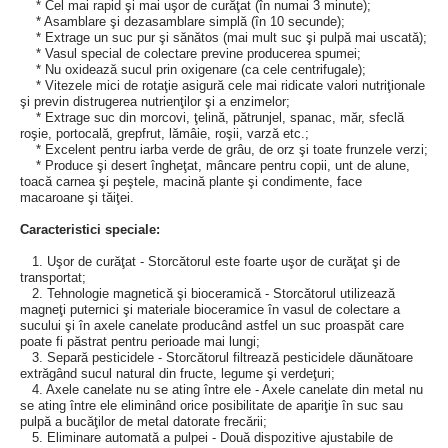
* Cel mai rapid şi mai uşor de curăţat (în numai 3 minute);
* Asamblare şi dezasamblare simplă (în 10 secunde);
* Extrage un suc pur şi sănătos (mai mult suc şi pulpă mai uscată);
* Vasul special de colectare previne producerea spumei;
* Nu oxidează sucul prin oxigenare (ca cele centrifugale);
* Vitezele mici de rotaţie asigură cele mai ridicate valori nutriţionale
şi previn distrugerea nutrienţilor şi a enzimelor;
* Extrage suc din morcovi, ţelină, pătrunjel, spanac, măr, sfeclă
roşie, portocală, grepfrut, lămâie, roşii, varză etc.;
* Excelent pentru iarba verde de grâu, de orz şi toate frunzele verzi;
* Produce şi desert îngheţat, mâncare pentru copii, unt de alune,
toacă carnea şi peştele, macină plante şi condimente, face
macaroane şi tăiţei.
Caracteristici speciale:
1. Uşor de curăţat - Storcătorul este foarte uşor de curăţat şi de
transportat;
2. Tehnologie magnetică şi bioceramică - Storcătorul utilizează
magneţi puternici şi materiale bioceramice în vasul de colectare a
sucului şi în axele canelate producând astfel un suc proaspăt care
poate fi păstrat pentru perioade mai lungi;
3. Separă pesticidele - Storcătorul filtrează pesticidele dăunătoare
extrăgând sucul natural din fructe, legume şi verdeţuri;
4. Axele canelate nu se ating între ele - Axele canelate din metal nu
se ating între ele eliminând orice posibilitate de apariţie în suc sau
pulpă a bucăţilor de metal datorate frecării;
5. Eliminare automată a pulpei - Două dispozitive ajustabile de