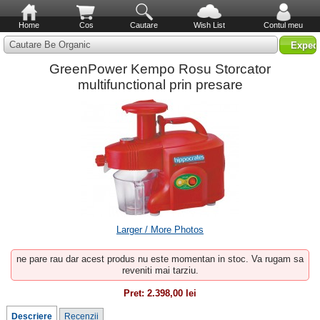
Home
Cos
Cautare
Wish List
Contul meu
Cautare Be Organic
GreenPower Kempo Rosu Storcator
multifunctional prin presare
Larger / More Photos
ne pare rau dar acest produs nu este momentan in stoc. Va rugam sa
reveniti mai tarziu.
Pret:
2.398,00 lei
Descriere
Recenzii