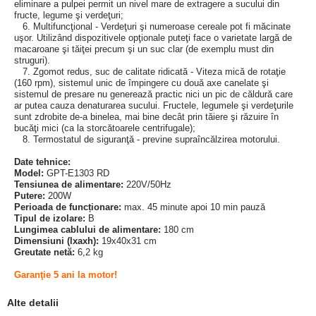
eliminare a pulpei permit un nivel mare de extragere a sucului din
fructe, legume şi verdeţuri;
6. Multifuncţional - Verdeţuri şi numeroase cereale pot fi măcinate
uşor. Utilizând dispozitivele opţionale puteţi face o varietate largă de
macaroane şi tăiţei precum şi un suc clar (de exemplu must din
struguri).
7. Zgomot redus, suc de calitate ridicată - Viteza mică de rotaţie
(160 rpm), sistemul unic de împingere cu două axe canelate şi
sistemul de presare nu generează practic nici un pic de căldură care
ar putea cauza denaturarea sucului. Fructele, legumele şi verdeţurile
sunt zdrobite de-a binelea, mai bine decât prin tăiere şi răzuire în
bucăţi mici (ca la storcătoarele centrifugale);
8. Termostatul de siguranţă - previne supraîncălzirea motorului.
Date tehnice:
Model:
GPT-E1303 RD
Tensiunea de alimentare:
220V/50Hz
Putere:
200W
Perioada de funcționare:
max. 45 minute apoi 10 min pauză
Tipul de izolare:
B
Lungimea cablului de alimentare:
180 cm
Dimensiuni (lxaxh):
19x40x31 cm
Greutate netă:
6,2 kg
Garanţie 5 ani la motor!
Alte detalii