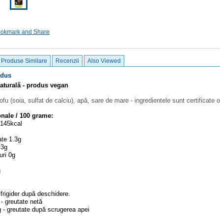
Produse Similare
Recenzii
Also Viewed
odus
aturală - produs vegan
ofu (soia, sulfat de calciu), apă, sare de mare - ingredientele sunt certificate 
ionale / 100 grame:
/145kcal
rate 1.3g
4.3g
ruri 0g
8g
 frigider după deschidere.
- greutate netă
 - greutate după scrugerea apei