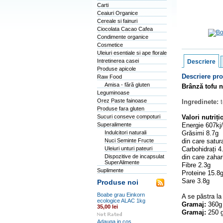
Carti
Ceaiuri Organice
Cereale si fainuri
Ciocolata Cacao Cafea
Condimente organice
Cosmetice
Uleiuri esentiale si ape florale
Intretinerea casei
Descriere
Produse apicole
Descriere pr
Raw Food
Amisa - fără gluten
Brânză tofu n
Leguminoase
Orez Paste fainoase
Ingredinete:
t
Produse fara gluten
Sucuri conseve compoturi
Valori nutriț
Superalimente
Energie 607kj
Indulcitori naturali
Grăsimi 8.7g
Nuci Seminte Fructe
din care satu
Uleiuri unturi pateuri
Carbohidrați 
Dispozitive de incapsulat
din care zaha
SuperAlimente
Fibre 2.3g
Suplimente
Proteine 15.
Sare 3.8g
Produse noi
Boabe grau Einkorn
A se păstra la
ecologice ALAC 1kg
Gramaj:
360g 
35,00 lei
Gramaj:
250 g
Adauga in cos