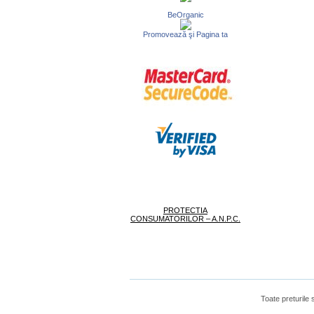
BeOrganic
Promovează şi Pagina ta
PROTECTIA
CONSUMATORILOR – A.N.P.C.
Toate preturile