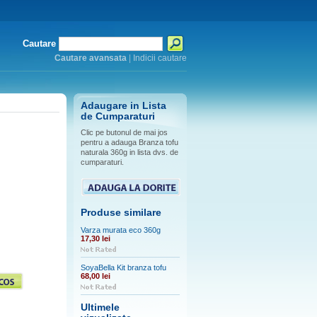
Cautare
Cautare avansata
|
Indicii cautare
Adaugare in Lista
de Cumparaturi
Clic pe butonul de mai jos
pentru a adauga Branza tofu
naturala 360g in lista dvs. de
cumparaturi.
Produse similare
Varza murata eco 360g
17,30 lei
SoyaBella Kit branza tofu
68,00 lei
Ultimele