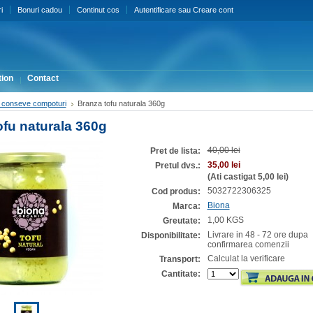
i
Bonuri cadou
Continut cos
Autentificare
sau
Creare cont
ion
Contact
 conseve compoturi
Branza tofu naturala 360g
ofu naturala 360g
40,00 lei
Pret de lista:
35,00 lei
Pretul dvs.:
(Ati castigat
5,00 lei
)
5032722306325
Cod produs:
Biona
Marca:
1,00 KGS
Greutate:
Livrare in 48 - 72 ore dupa
Disponibilitate:
confirmarea comenzii
Calculat la verificare
Transport:
Cantitate: