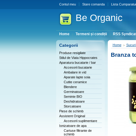
Contul meu
Stare comanda
Lista Cumparatur
Be
Organic
Home
Termeni și condiții
RSS Syndicat
Categorii
Home
Sucuri
Produse resigilate
Branza t
Stilul de Viata Hippocrates
Aparatura bucatarie / bar
Accesorii bucatarie
Ambalare in vid
Aparate lapte soia
Cutite ceramice
Blendere
Germinatoare
Seminte BIO
Deshidratoare
Storcatoare
Piese de schimb
Assistent Original
Accesorii suplimentare
Ionizatoare de apa
Cartuse filtrante de
schimb