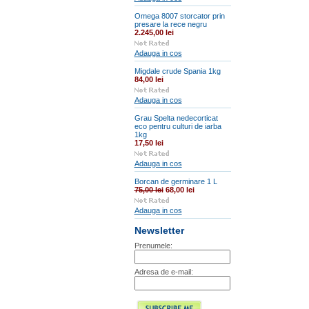
Omega 8007 storcator prin
presare la rece negru
2.245,00 lei
Adauga in cos
Migdale crude Spania 1kg
84,00 lei
Adauga in cos
Grau Spelta nedecorticat
eco pentru culturi de iarba
1kg
17,50 lei
Adauga in cos
Borcan de germinare 1 L
75,00 lei
68,00 lei
Adauga in cos
Newsletter
Prenumele:
Adresa de e-mail: