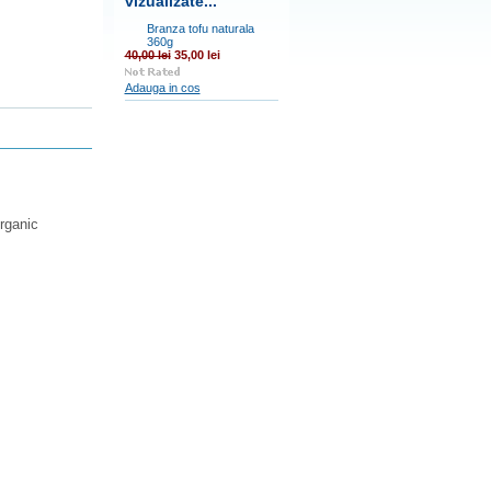
vizualizate...
Branza tofu naturala
360g
40,00 lei
35,00 lei
Adauga in cos
organic