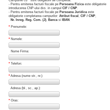
Campurile cu
*
sunt obligatorii de completat.
- Pentru emiterea facturii fiscale pe
Persoana Fizica
este obligatorie
introducerea CNP-ului dvs. in campul
CIF / CNP
.
- Pentru emiterea facturii fiscale pe
Persoana Juridica
este
obligatorie completarea campurilor:
Atribut fiscal
,
CIF / CNP
,
Nr. Inreg. Reg. Com. (J)
,
Banca
si
IBAN
.
*
Prenumele:
*
Numele:
Nume Firma:
*
Telefon:
*
Adresa (nume str., nr.):
Adresa (bl., sc., ap.):
*
Oras: