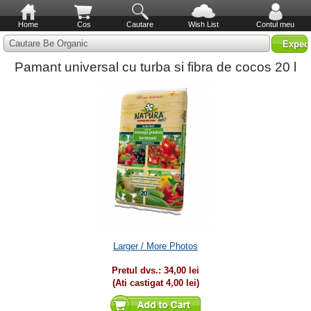
Home
Cos
Cautare
Wish List
Contul meu
Cautare Be Organic
Pamant universal cu turba si fibra de cocos 20 l
Larger / More Photos
Pretul dvs.:
34,00 lei
(Ati castigat
4,00 lei
)