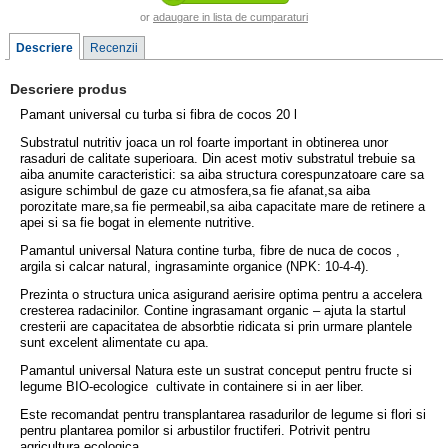
or
adaugare in lista de cumparaturi
Descriere
Recenzii
Descriere produs
Pamant universal cu turba si fibra de cocos 20 l
Substratul nutritiv joaca un rol foarte important in obtinerea unor
rasaduri de calitate superioara. Din acest motiv substratul trebuie sa
aiba anumite caracteristici: sa aiba structura corespunzatoare care sa
asigure schimbul de gaze cu atmosfera,sa fie afanat,sa aiba
porozitate mare,sa fie permeabil,sa aiba capacitate mare de retinere a
apei si sa fie bogat in elemente nutritive.
Pamantul universal Natura contine turba, fibre de nuca de cocos ,
argila si calcar natural, ingrasaminte organice (NPK: 10-4-4).
Prezinta o structura unica asigurand aerisire optima pentru a accelera
cresterea radacinilor. Contine ingrasamant organic – ajuta la startul
cresterii are capacitatea de absorbtie ridicata si prin urmare plantele
sunt excelent alimentate cu apa.
Pamantul universal Natura este un sustrat conceput pentru fructe si
legume BIO-ecologice cultivate in containere si in aer liber.
Este recomandat pentru transplantarea rasadurilor de legume si flori si
pentru plantarea pomilor si arbustilor fructiferi. Potrivit pentru
agricultura ecologica.