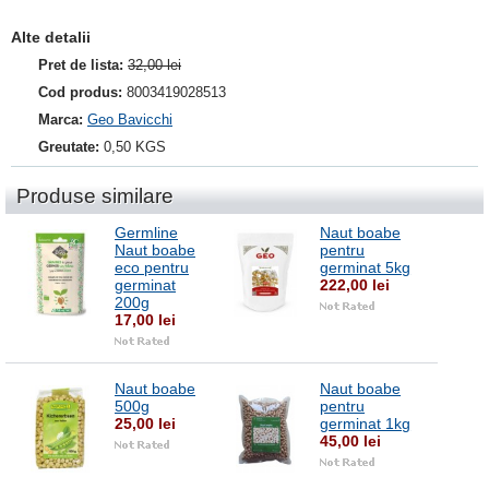
Alte detalii
Pret de lista:
32,00 lei
Cod produs:
8003419028513
Marca:
Geo Bavicchi
Greutate:
0,50 KGS
Produse similare
Germline
Naut boabe
Naut boabe
pentru
eco pentru
germinat 5kg
germinat
222,00 lei
200g
17,00 lei
Naut boabe
Naut boabe
500g
pentru
25,00 lei
germinat 1kg
45,00 lei