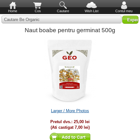
Home
Cos
Cautare
Wish List
Contul meu
Cautare Be Organic
Naut boabe pentru germinat 500g
Larger / More Photos
Pretul dvs.:
25,00 lei
(Ati castigat
7,00 lei
)