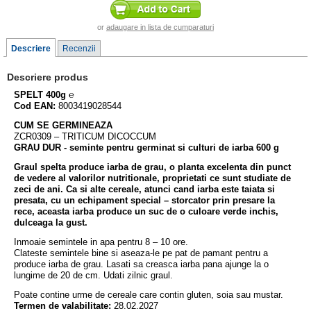
or
adaugare in lista de cumparaturi
Descriere
Recenzii
Descriere produs
SPELT 400g
℮
Cod EAN:
8003419028544
CUM SE GERMINEAZA
ZCR0309 – TRITICUM DICOCCUM
GRAU DUR - seminte pentru germinat si culturi de iarba 600 g
Graul spelta produce iarba de grau, o planta excelenta din punct
de vedere al valorilor nutritionale, proprietati ce sunt studiate de
zeci de ani. Ca si alte cereale, atunci cand iarba este taiata si
presata, cu un echipament special – storcator prin presare la
rece, aceasta iarba produce un suc de o culoare verde inchis,
dulceaga la gust.
Inmoaie semintele in apa pentru 8 – 10 ore.
Clateste semintele bine si aseaza-le pe pat de pamant pentru a
produce iarba de grau. Lasati sa creasca iarba pana ajunge la o
lungime de 20 de cm. Udati zilnic graul.
Poate contine urme de cereale care contin gluten, soia sau mustar.
Termen de valabilitate:
28.02.2027