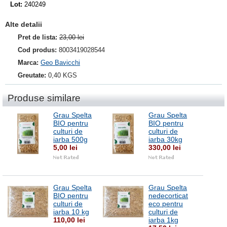
Lot:
240249
Alte detalii
Pret de lista:
23,00 lei
Cod produs:
8003419028544
Marca:
Geo Bavicchi
Greutate:
0,40 KGS
Produse similare
Grau Spelta
Grau Spelta
BIO pentru
BIO pentru
culturi de
culturi de
iarba 500g
iarba 30kg
5,00 lei
330,00 lei
Grau Spelta
Grau Spelta
BIO pentru
nedecorticat
culturi de
eco pentru
iarba 10 kg
culturi de
110,00 lei
iarba 1kg