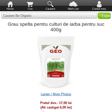
Home
Cos
Cautare
Wish List
Contul meu
Cautare Be Organic
Grau spelta pentru culturi de iarba pentru suc
400g
Larger / More Photos
Pretul dvs.:
17,00 lei
(Ati castigat
6,00 lei
)