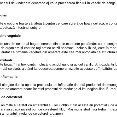
ocesul de vindecare deoarece ajută la procesarea fierului în vasele de sânge, 
luten
e o opțiune foarte sănătoasă pentru cei care suferă de boala celiacă, o condiț
afectează intestinul subțire.
eine vegetale
e una din cele mai bogate cereale din cele existente pe pământ cu un conținut
 de organism și conține toți amino-acizii necesari, inclusiv lizină, care în mod 
u arătat că proteina vegetală din amarant este cea mai apropiată ca structură 
oxidanți
 bogat în antioxidanți, incluzând acidul galic și acidul vanilic. Antioxidanții lup
rmală celulară, ajutând la reducerea semnelor vizibile asociate cu îmbătrânirea 
nflamațiile
i alergice duc la apariția procesului de inflamație datorită producției de imuno
t de amarant poate încetini procesul de producție al imunoglobulinei E, redu
 de colesterol
 animale au arătat că amarantul și uleiul obținut din acesta au potențialul de a
fără să scadă nivelul bun de colesterol HDL. Mai multe studii vor trebui întrep
amarantul nivelul de colesterol la oameni.