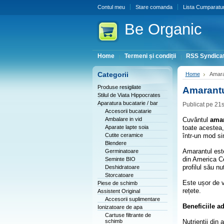
Contul meu
Stare comanda
Lista Cumparatur
Be
Organic
Home
Termeni și condiții
RSS Syndicat
Categorii
Home
Amaran
Produse resigilate
Amarantul
Stilul de Viata Hippocrates
Aparatura bucatarie / bar
Publicat pe 21
Accesorii bucatarie
Ambalare in vid
Cuvântul
ama
Aparate lapte soia
toate acestea,
Cutite ceramice
într-un mod sim
Blendere
Amarantul este
Germinatoare
din America Ce
Seminte BIO
profilul său nu
Deshidratoare
Storcatoare
Este ușor de v
Piese de schimb
rețete.
Assistent Original
Accesorii suplimentare
Beneficiile a
Ionizatoare de apa
Cartuse filtrante de
schimb
Nutrienții din 