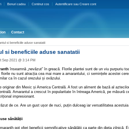
i
Bonuri cadou
Continut cos
Autentificare
sau
Creare cont
ion
Contact
tul si beneficiile aduse sanatatii
 si beneficiile aduse sanatatii
st Sep 2021 @ 3:14 PM
ranth
înseamnă „nevăzut” în greacă. Florile plantei sunt de un viu purpuriu toat
 florile nu sunt atracția cea mai mare a amarantului, ci semințele acestei cere
ilar ca în cazul orezului și ovăzului.
 originar din Mexic și America Centrală. A fost un aliment de bază al aztecilor
ntrală. Amarantul a crescut în popularitate în întreaga Americă, pe măsură c
trițional impresionant.
ăzut de ce. Are un gust ușor de nuci, puțin dulceag iar versatilitatea acestuia
duse sănătății
amaranth pot oferi beneficii semnificative sănătății ca parte din dieta zilnică. 