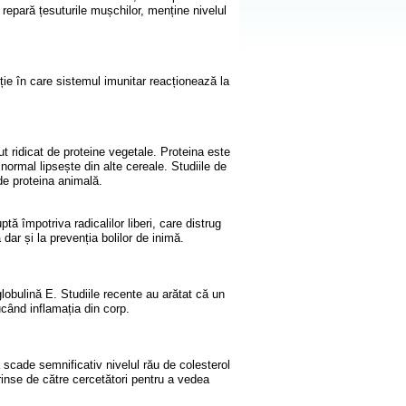
repară țesuturile mușchilor, menține nivelul
ie în care sistemul imunitar reacționează la
 ridicat de proteine vegetale. Proteina este
normal lipsește din alte cereale. Studiile de
de proteina animală.
tă împotriva radicalilor liberi, care distrug
dar și la prevenția bolilor de inimă.
globulină E. Studiile recente au arătat că un
când inflamația din corp.
 scade semnificativ nivelul rău de colesterol
rinse de către cercetători pentru a vedea