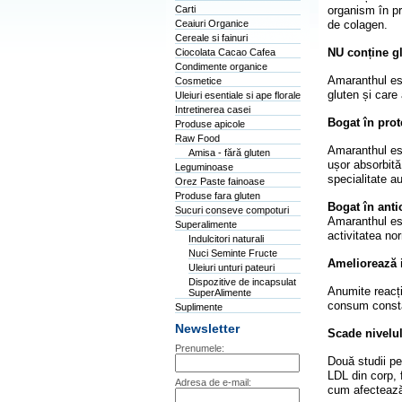
Carti
organism în pr
Ceaiuri Organice
de colagen.
Cereale si fainuri
NU conține g
Ciocolata Cacao Cafea
Condimente organice
Amaranthul est
Cosmetice
gluten și care 
Uleiuri esentiale si ape florale
Intretinerea casei
Bogat în prot
Produse apicole
Raw Food
Amaranthul est
Amisa - fără gluten
ușor absorbită
Leguminoase
specialitate a
Orez Paste fainoase
Produse fara gluten
Bogat în anti
Sucuri conseve compoturi
Amaranthul este
Superalimente
activitatea no
Indulcitori naturali
Nuci Seminte Fructe
Ameliorează i
Uleiuri unturi pateuri
Dispozitive de incapsulat
Anumite reacți
SuperAlimente
consum constan
Suplimente
Newsletter
Scade nivelul
Prenumele:
Două studii pe
LDL din corp, 
Adresa de e-mail:
cum afectează 