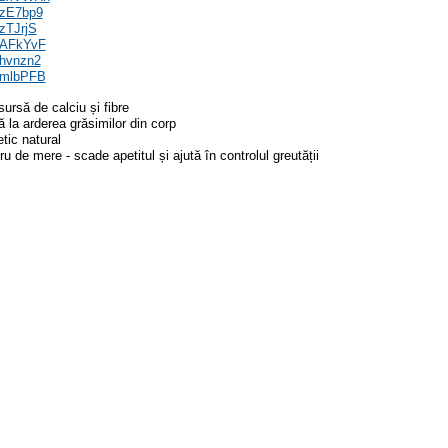
/2zE7bp9
2zTJrjS
/2AFkYvF
/2hvnzn2
/2mlbPFB
sursă de calciu și fibre
ă la arderea grăsimilor din corp
etic natural
dru de mere - scade apetitul și ajută în controlul greutății