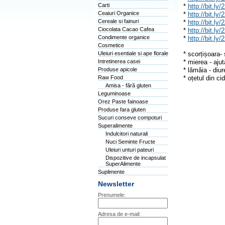
Carti
*
http://bit.ly
Ceaiuri Organice
*
http://bit.ly/
Cereale si fainuri
*
http://bit.ly
Ciocolata Cacao Cafea
*
http://bit.ly
Condimente organice
*
http://bit.ly
Cosmetice
Uleiuri esentiale si ape florale
* scorțișoara- 
Intretinerea casei
* mierea - ajut
Produse apicole
* lămâia - diur
Raw Food
* oțetul din ci
Amisa - fără gluten
Leguminoase
Orez Paste fainoase
Produse fara gluten
Sucuri conseve compoturi
Superalimente
Indulcitori naturali
Nuci Seminte Fructe
Uleiuri unturi pateuri
Dispozitive de incapsulat
SuperAlimente
Suplimente
Newsletter
Prenumele:
Adresa de e-mail: