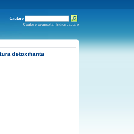
Cautare
Cautare avansata
|
Indicii cautare
tura detoxifianta