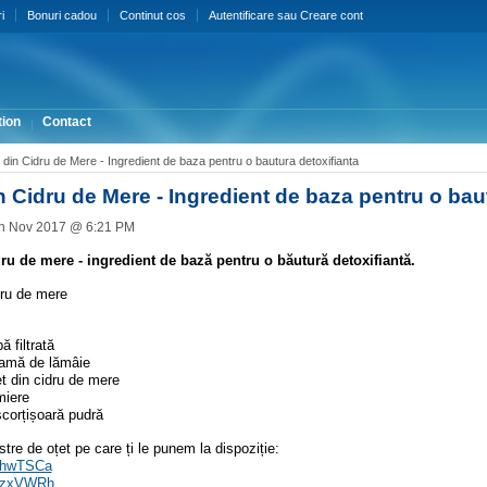
i
Bonuri cadou
Continut cos
Autentificare
sau
Creare cont
ion
Contact
 din Cidru de Mere - Ingredient de baza pentru o bautura detoxifianta
n Cidru de Mere - Ingredient de baza pentru o bau
th Nov 2017 @ 6:21 PM
dru de mere - ingredient de bază pentru o băutură detoxifiantă.
 filtrată
eamă de lămâie
et din cidru de mere
miere
scorțișoară pudră
stre de oțet pe care ți le punem la dispoziție:
y/2hwTSCa
y/2zxVWRh