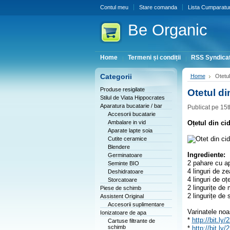
Contul meu
Stare comanda
Lista Cumparatur
Be
Organic
Home
Termeni și condiții
RSS Syndicat
Categorii
Home
Otetul
Produse resigilate
Otetul di
Stilul de Viata Hippocrates
Aparatura bucatarie / bar
Publicat pe 15
Accesorii bucatarie
Ambalare in vid
Oțetul din ci
Aparate lapte soia
Cutite ceramice
Blendere
Ingrediente:
Germinatoare
2 pahare cu apă
Seminte BIO
4 linguri de z
Deshidratoare
4 linguri de oț
Storcatoare
2 lingurițe de 
Piese de schimb
2 lingurițe de 
Assistent Original
Accesorii suplimentare
Varinatele noa
Ionizatoare de apa
*
http://bit.l
Cartuse filtrante de
schimb
*
http://bit.l