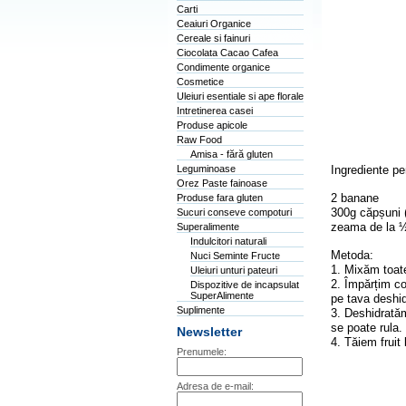
Carti
Ceaiuri Organice
Cereale si fainuri
Ciocolata Cacao Cafea
Condimente organice
Cosmetice
Uleiuri esentiale si ape florale
Intretinerea casei
Produse apicole
Raw Food
Amisa - fără gluten
Leguminoase
Ingrediente pe
Orez Paste fainoase
2 banane
Produse fara gluten
300g căpșuni (
Sucuri conseve compoturi
zeama de la 
Superalimente
Indulcitori naturali
Metoda:
Nuci Seminte Fructe
1. Mixăm toate
Uleiuri unturi pateuri
2. Împărțim co
Dispozitive de incapsulat
SuperAlimente
pe tava deshi
Suplimente
3. Deshidratăm
se poate rula.
Newsletter
4. Tăiem fruit
Prenumele:
Adresa de e-mail: