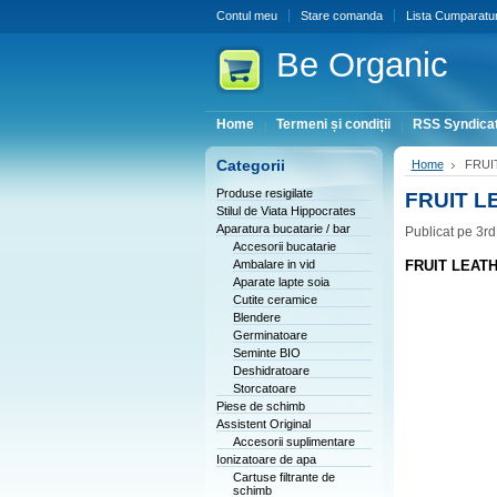
Contul meu
Stare comanda
Lista Cumparatur
Be
Organic
Home
Termeni și condiții
RSS Syndicat
Categorii
Home
FRUIT
Produse resigilate
FRUIT LE
Stilul de Viata Hippocrates
Aparatura bucatarie / bar
Publicat pe 3r
Accesorii bucatarie
Ambalare in vid
FRUIT LEATHE
Aparate lapte soia
Cutite ceramice
Blendere
Germinatoare
Seminte BIO
Deshidratoare
Storcatoare
Piese de schimb
Assistent Original
Accesorii suplimentare
Ionizatoare de apa
Cartuse filtrante de
schimb