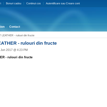
i
Bonuri cadou
Continut cos
Autentificare
sau
Creare cont
ion
Contact
 LEATHER - rulouri din fructe
ATHER - rulouri din fructe
d Jun 2017 @ 4:23 PM
R - rulouri din fructe