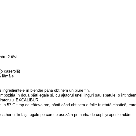
ntru 2 tăvi
o caserolă)
½ lămâie
 ingredientele în blender până obținem un piure fin.
mpoziția în două părți egale și, cu ajutorul unei linguri sau spatule, o întinde
dratorului EXCALIBUR.
 la 57 C timp de câteva ore, până când obținem o folie fructată elastică, care 
 leather-ul în fâșii egale pe care le așezăm pe hartia de copt și apoi le rulăm.