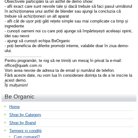
Obiectivele participării la un astfel de demo show:
- afli exact care sunt nevoile tale și dacă trebuie să faci pasul următorul
în achiziționarea unui astfel de blender sau ajungi la concluzia că
trebuie să achiziționezi un alt aparat
- afli cât de ușor poți găti rețete simple sau mai complicate ca timp și
ingrediente
- cunoști oameni noi cu care poți ajunge să împărteșești aceleași opinii,
idei sau nevoi
- ajungi să cunoști echipa BeOrganic
- poți beneficia de diferite promoții interne, valabile doar în ziua demo-
ului.
..............................
Pentru programări, te rog să ne trimiți un mesaj în privat la e-mail:
office@quark.com.ro
Vom avea nevoie de adresa ta de email și numărul de telefon.
Fără aceste date, nu vom lua în considerare dorința ta de a te inscrie la
acest demo.
Îți mulțumim!
Be Organic
Home
Shop by Category
Shop by Brand
Termeni și condiții
Cum comand?