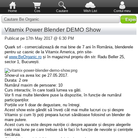
Home
Cos
Cautare
Wish List
Contul meu
Cautare Be Organic
Vitamix Power Blender DEMO Show
Publicat pe 17th May 2017 @ 6:30 PM
Quark srl - comercializează de mai bine de 7 ani în România, blenderele
pentru uz casnic de la Vitamix America, prin site-
ul
www.BeOrganic.ro
și în magazinul propriu din str. Radu Beller 25,
sector 1, București.
Show-ul va avea loc pe 27.05.2017.
Durata: 2 ore
Numărul maxim de persoane: 10
Curs interactiv, în care toată lumea va găti.
Vor fi mai multe blendere puse la dispozitie, în funcție de numărul
participanților.
Porțiile vor fi doar de degustare, nu întregi.
Acest show este gândit să înveți cât mai multe lucruri cu și despre
Vitamix și cum îți poți prepara lucruri sănătoase folosind un blender de
mare putere.
Acest curs nu este despre nutriție ci despre aparate și despre alegerile
cele mai bune pe care
trebuie să le faci în funcție de nevoile și cerințele
fiecăruia.